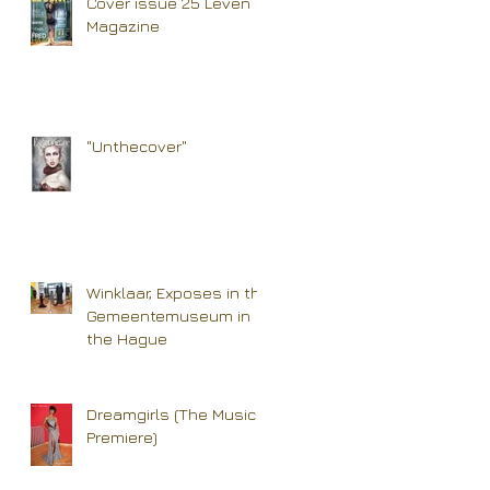
Cover issue 25 Leven
Magazine
"Unthecover"
Winklaar, Exposes in the
Gemeentemuseum in
the Hague
Dreamgirls (The Musical
Premiere)