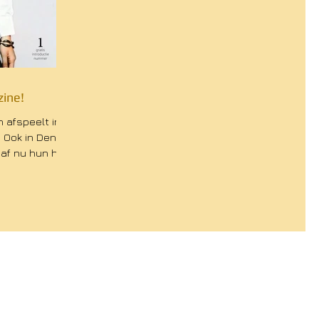
ine!
 afspeelt in
 Ook in Den
af nu hun hart