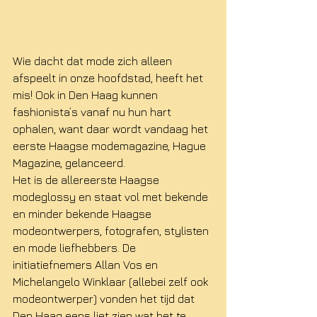
Wie dacht dat mode zich alleen 
afspeelt in onze hoofdstad, heeft het 
mis! Ook in Den Haag kunnen 
fashionista’s vanaf nu hun hart 
ophalen, want daar wordt vandaag het 
eerste Haagse modemagazine, Hague 
Magazine, gelanceerd. 
Het is de allereerste Haagse 
modeglossy en staat vol met bekende 
en minder bekende Haagse 
modeontwerpers, fotografen, stylisten 
en mode liefhebbers. De 
initiatiefnemers Allan Vos en 
Michelangelo Winklaar (allebei zelf ook 
modeontwerper) vonden het tijd dat 
Den Haag eens liet zien wat het te 