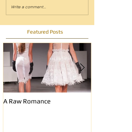
Write a comment...
Featured Posts
A Raw Romance
Eerste Haags
modemagazin