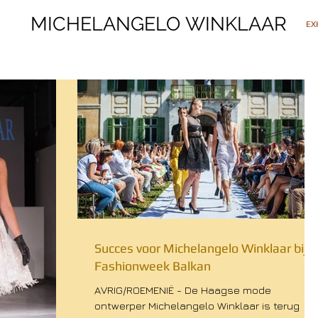
MICHELANGELO WINKLAAR
MICHELANGELO WINKLAAR
EX
Succes voor Michelangelo Winklaar bij
Fashionweek Balkan
AVRIG/ROEMENIË - De Haagse mode
ontwerper Michelangelo Winklaar is terug