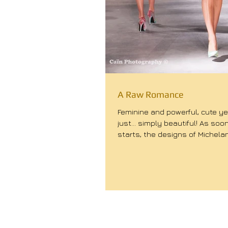
A Raw Romance
Feminine and powerful, cute y
just… simply beautiful! As soo
starts, the designs of Michela
leave...